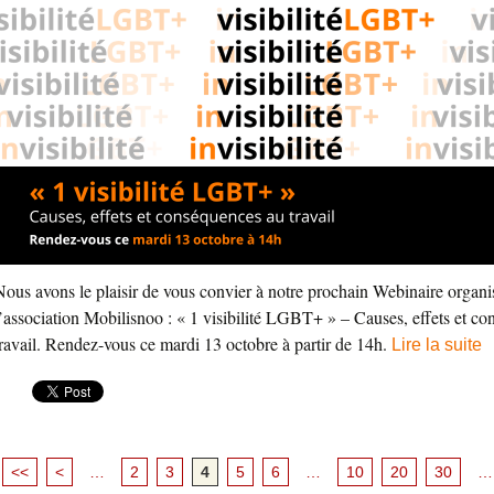
Nous avons le plaisir de vous convier à notre prochain Webinaire organi
l’association Mobilisnoo : « 1 visibilité LGBT+ » – Causes, effets et c
travail. Rendez-vous ce mardi 13 octobre à partir de 14h.
Lire la suite
<<
<
…
2
3
4
5
6
…
10
20
30
…