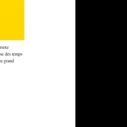
ersexe
nise des temps
 du grand