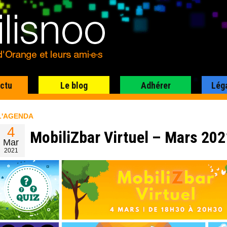
actu
Le blog
Adhérer
Lég
L'AGENDA
4
MobiliZbar Virtuel – Mars 202
Mar
2021