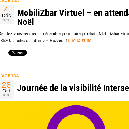
L'AGENDA
4
MobiliZbar Virtuel – en attend
Déc
Noël
2020
Rendez-vous vendredi 4 décembre pour notre prochain MobiliZbar virtuel
18h30… faites chauffer vos Buzzers !
Lire la suite
L'AGENDA
26
Journée de la visibilité Inters
Oct
2020