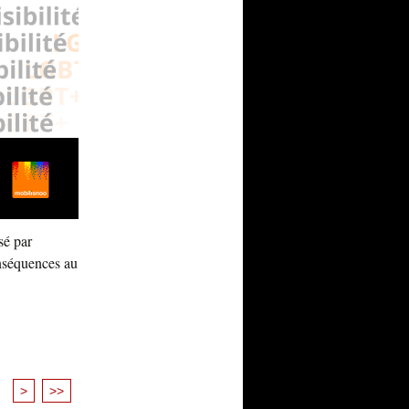
sé par
onséquences au
>
>>