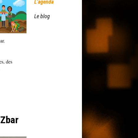
L’agenda
Le blog
ar.
s, des
e
iZbar