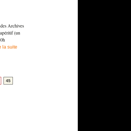
 des Archives
péritif (un
20h
e la suite
45