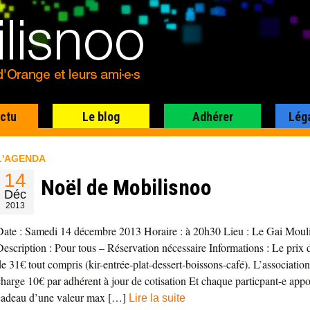
actu
Le blog
Adhérer
Lég
L'AGENDA
14
Noël de Mobilisnoo
Déc
2013
Date : Samedi 14 décembre 2013 Horaire : à 20h30 Lieu : Le Gai Moul
Description : Pour tous – Réservation nécessaire Informations : Le prix 
de 31€ tout compris (kir-entrée-plat-dessert-boissons-café). L’associatio
charge 10€ par adhérent à jour de cotisation Et chaque particpant-e appor
cadeau d’une valeur max […]
Lire la suite