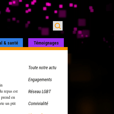
al & santé
Témoignages
Toute notre actu
Engagements
in
du repas est
Réseau LGBT
n prend en
te un ptit
Convivialité