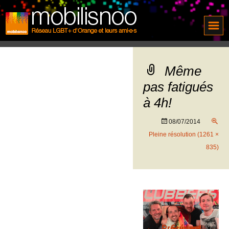
Même
pas fatigués
à 4h!
08/07/2014
Pleine résolution (1261 ×
835)
←
→
Précédent
Suivant