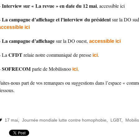
Interview sur « La revue » en date du 12 mai
–
, accessible ici
La campagne d’affichage et l’interview du président
–
sur la DO sud
accessible ici
La campagne d’affichage
–
sur la DO ouest,
accessible ici
CFDT
– La
relaie notre communiqué de presse
.
ici
SOFRECOM
–
parle de Mobilisnoo
.
ici
Faites-nous part de vos remarques ou suggestions dans l’espace « comme
dessous.
17 mai
,
Journée mondiale lutte contre homophobie
,
LGBT
,
Mobili