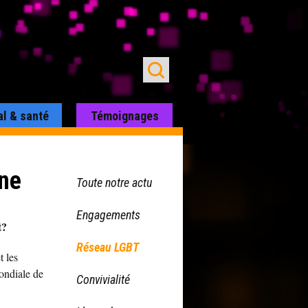
al & santé
Témoignages
rne
Toute notre actu
Engagements
t?
Réseau LGBT
t les
ondiale de
Convivialité