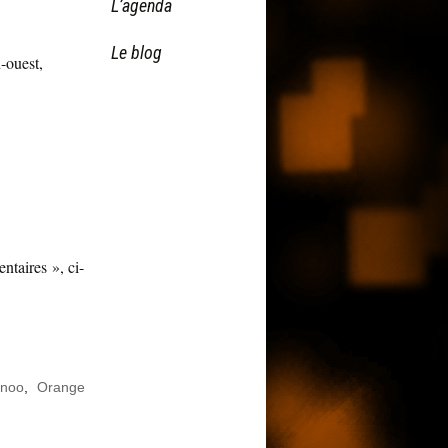
L’agenda
Le blog
-ouest,
ntaires », ci-
snoo
,
Orange