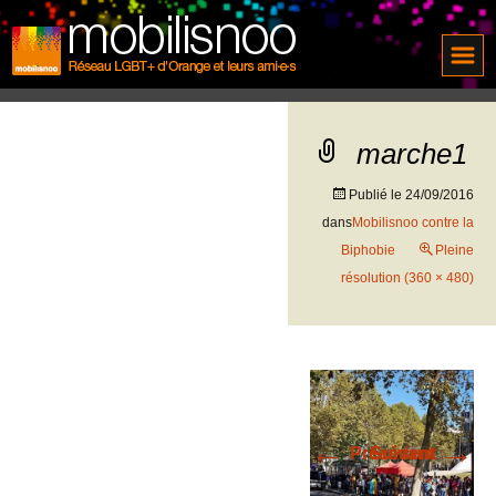
marche1
Publié le
24/09/2016
dans
Mobilisnoo contre la
Biphobie
Pleine
résolution (360 × 480)
←
→
Précédent
Suivant