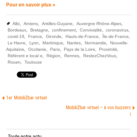
Pour en savoir plus »
Albi
,
Amiens
,
Antilles-Guyane
,
Auvergne Rhône-Alpes
,
Bordeaux
,
Bretagne
,
confinement
,
Convivialité
,
coronavirus
,
covid-19
,
France
,
Gironde
,
Hauts-de-France
,
Île-de-France
,
Le Havre
,
Lyon
,
Martinique
,
Nantes
,
Normandie
,
Nouvelle-
Aquitaine
,
Occitanie
,
Paris
,
Pays de la Loire
,
Proximité
,
Référent·e local·e
,
Région
,
Rennes
,
RestezChezVous
,
Rouen
,
Toulouse
1er MobiliZbar virtuel
MobiliZbar virtuel – à vos buzzers
!
Toute notre actu