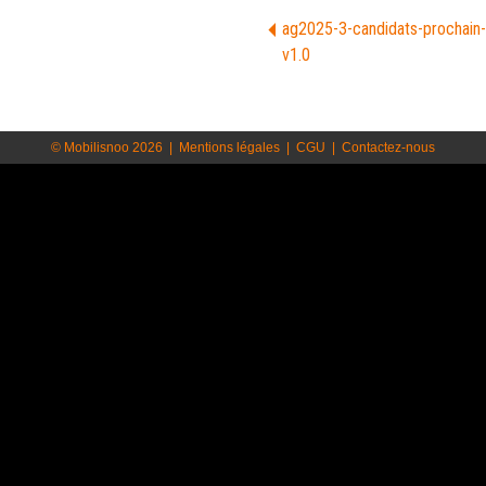
ag2025-3-candidats-prochain-
v1.0
© Mobilisnoo 2026
|
Mentions légales
|
CGU
|
Contactez-nous