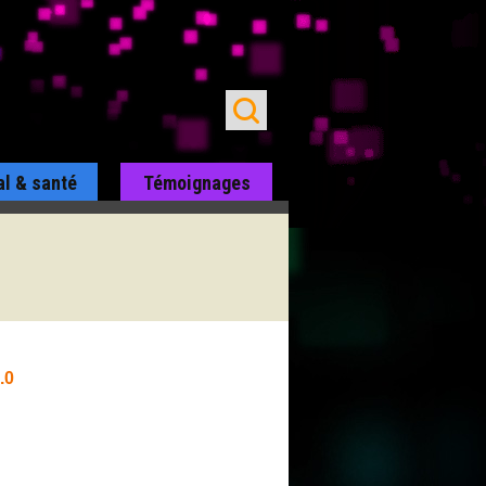
al & santé
Témoignages
.0