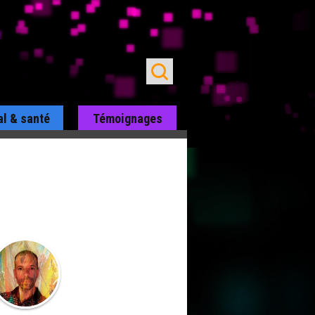
al & santé
Témoignages