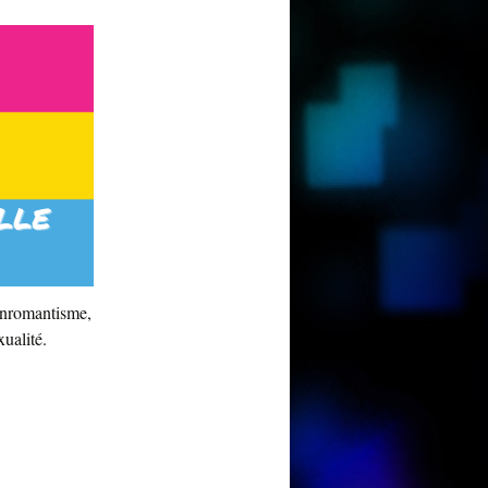
panromantisme,
ualité.