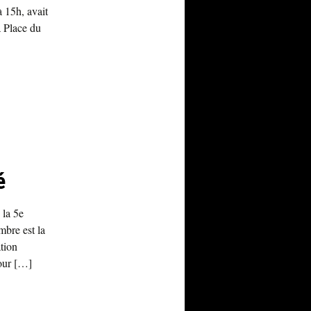
 15h, avait
a Place du
é
 la 5e
mbre est la
ation
our […]