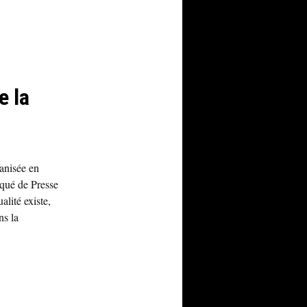
e la
anisée en
iqué de Presse
lité existe,
ns la