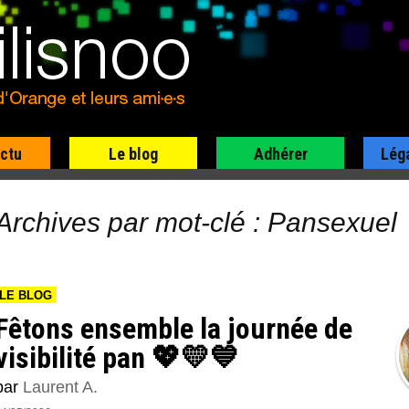
actu
Le blog
Adhérer
Lég
Archives par mot-clé : Pansexuel
LE BLOG
Fêtons ensemble la journée de
visibilité pan 💖💛💙
par
Laurent A.