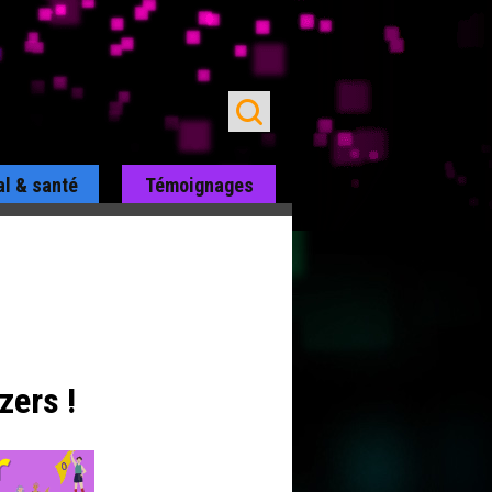
al & santé
Témoignages
zers !