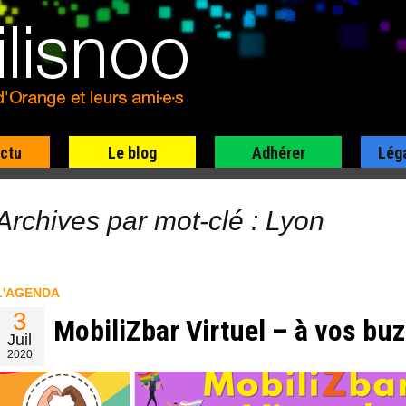
actu
Le blog
Adhérer
Lég
Archives par mot-clé : Lyon
L'AGENDA
3
MobiliZbar Virtuel – à vos buz
Juil
2020