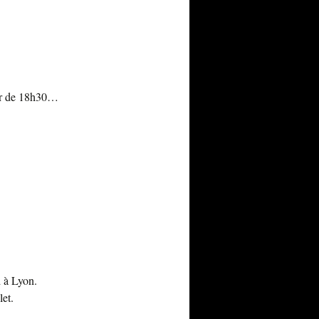
tir de 18h30…
 à Lyon.
let.