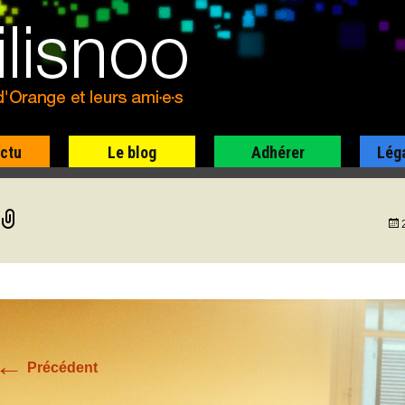
actu
Le blog
Adhérer
Lég
←
Précédent