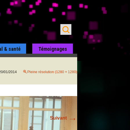
al & santé
Témoignages
20/01/2014
Pleine résolution (1280 × 1280)
→
Suivant