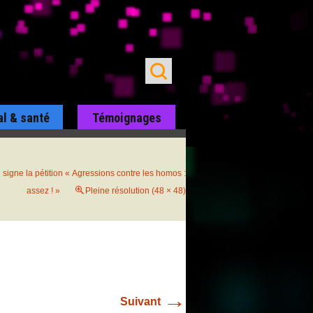
al & santé
Témoignages
signe la pétition « Agressions contre les homos :
assez ! »
Pleine résolution (48 × 48)
→
Suivant