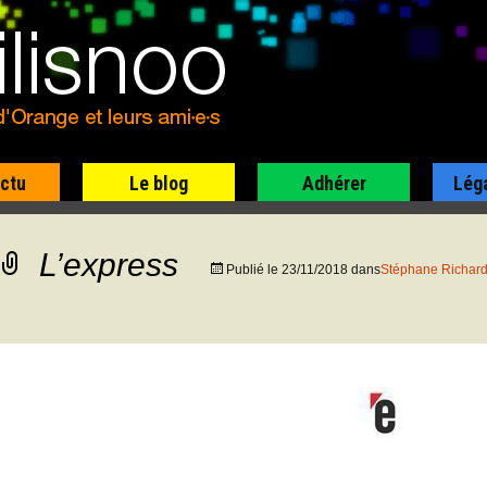
actu
Le blog
Adhérer
Lég
L’express
Publié le
23/11/2018
dans
Stéphane Richard 