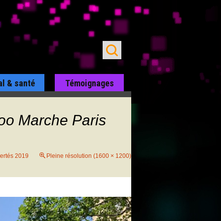
al & santé
Témoignages
oo Marche Paris
ertés 2019
Pleine résolution (1600 × 1200)