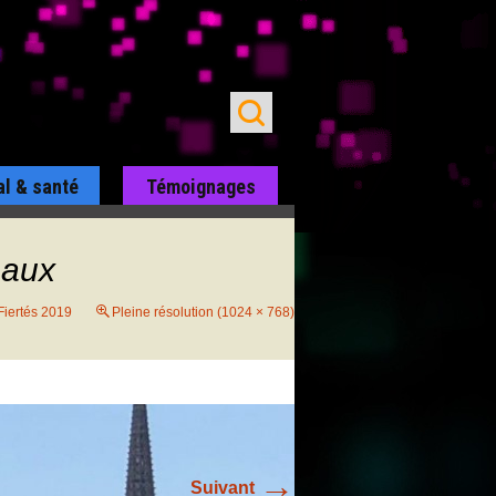
al & santé
Témoignages
eaux
Fiertés 2019
Pleine résolution (1024 × 768)
→
Suivant