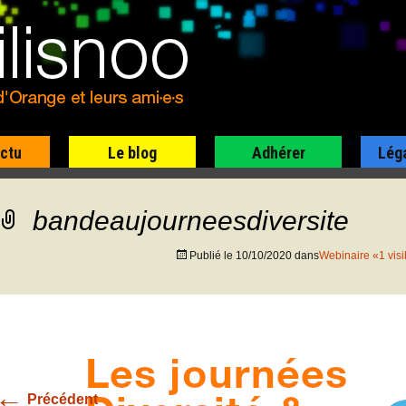
actu
Le blog
Adhérer
Lég
bandeaujourneesdiversite
Publié le
10/10/2020
dans
Webinaire «1 visi
←
Précédent