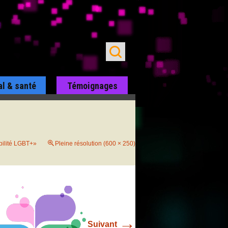
al & santé
Témoignages
bilité LGBT+»
Pleine résolution (600 × 250)
→
Suivant