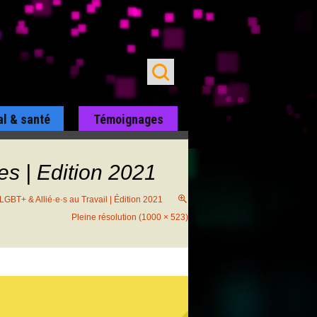
al & santé
Témoignages
s | Edition 2021
GBT+ & Allié·e·s au Travail | Édition 2021
Pleine résolution (1000 × 523)