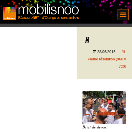
28/06/2015
Pleine résolution (960 ×
720)
←
→
Précédent
Suivant
Brief de départ