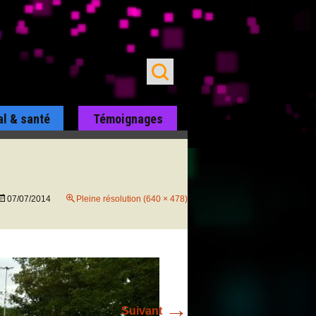
al & santé
Témoignages
07/07/2014
Pleine résolution (640 × 478)
→
Suivant