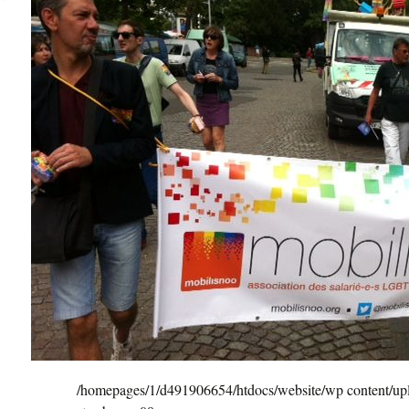
/homepages/1/d491906654/htdocs/website/wp content/up