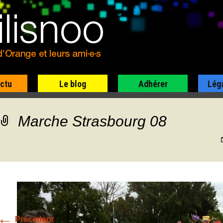
actu
Le blog
Adhérer
Lég
Marche Strasbourg 08
←
Précédent