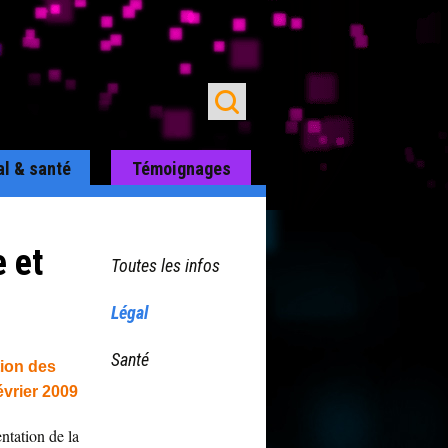
al & santé
Témoignages
 et
Toutes les infos
Légal
Santé
tion des
évrier 2009
ntation de la