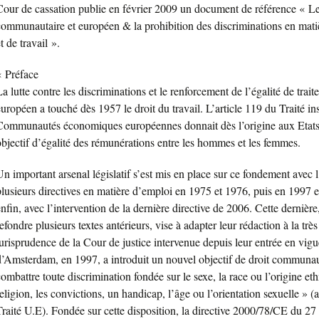
Cour de cassation publie en février 2009 un document de référence « Le
communautaire et européen & la prohibition des discriminations en mati
t de travail ».
« Préface
La lutte contre les discriminations et le renforcement de l’égalité de trai
uropéen a touché dès 1957 le droit du travail. L’article 119 du Traité ins
Communautés économiques européennes donnait dès l’origine aux Etat
objectif d’égalité des rémunérations entre les hommes et les femmes.
Un important arsenal législatif s’est mis en place sur ce fondement avec 
plusieurs directives en matière d’emploi en 1975 et 1976, puis en 1997 e
enfin, avec l’intervention de la dernière directive de 2006. Cette dernièr
efondre plusieurs textes antérieurs, vise à adapter leur rédaction à la très
jurisprudence de la Cour de justice intervenue depuis leur entrée en vigu
d’Amsterdam, en 1997, a introduit un nouvel objectif de droit communau
combattre toute discrimination fondée sur le sexe, la race ou l’origine eth
eligion, les convictions, un handicap, l’âge ou l’orientation sexuelle » (a
Traité U.E). Fondée sur cette disposition, la directive 2000/78/CE du 2