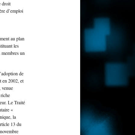
 droit
ère d’emploi
tement au plan
tituant les
s membres un
l’adoption de
t en 2002, et
e, venue
 riche
eur. Le Traité
taire «
nique, la
rticle 13 du
7 novembre