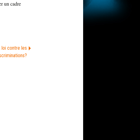
er un cadre
a loi contre les
scriminations?