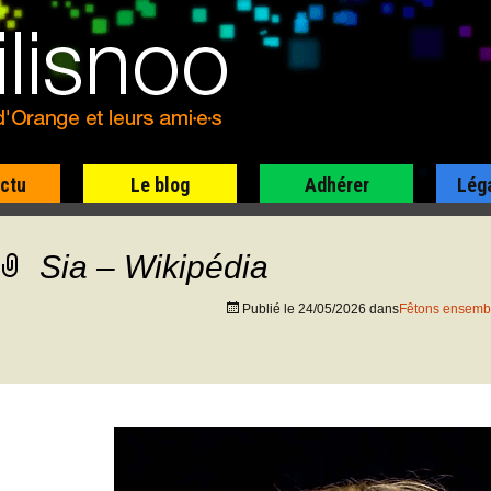
actu
Le blog
Adhérer
Lég
Sia – Wikipédia
Publié le
24/05/2026
dans
Fêtons ensemble