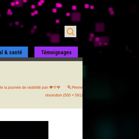
al & santé
Témoignages
 la journée de visibilité pan 💖💛💙
Pleine
résolution (500 × 591)