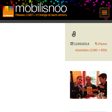
11/05/2014
Pleine
résolution (1280 × 959)
←
→
Précédent
Suivant