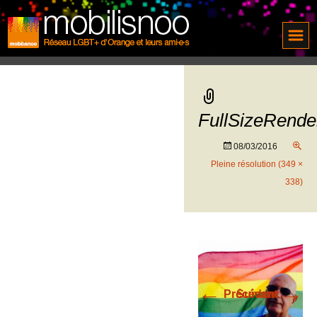
FullSizeRende
08/03/2016
Pleine résolution (349 ×
338)
←
→
Précédent
Suivant