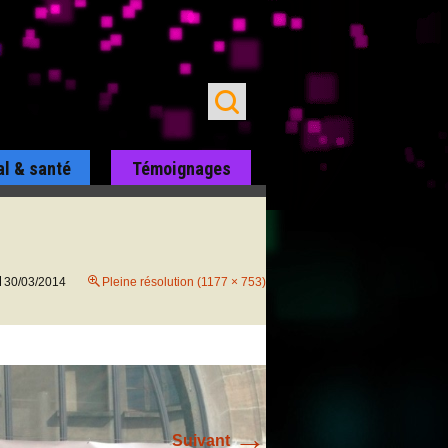
al & santé
Témoignages
30/03/2014
Pleine résolution (1177 × 753)
→
Suivant