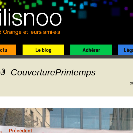
actu
Le blog
Adhérer
Lég
CouverturePrintemps
←
Précédent