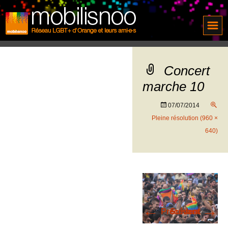
Concert
marche 10
07/07/2014
Pleine résolution (960 ×
640)
←
→
Précédent
Suivant