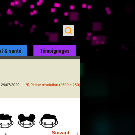
al & santé
Témoignages
29/07/2020
Pleine résolution (2500 × 250)
→
Suivant
mask