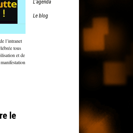
L’agenda
Le blog
e l’intranet
élébrée tous
lisation et de
 manifestation
re le