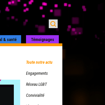
al & santé
Témoignages
Toute notre actu
Engagements
Réseau LGBT
Convivialité