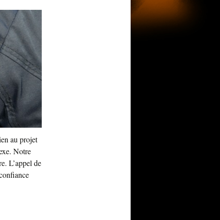
en au projet
exe. Notre
e. L’appel de
 confiance