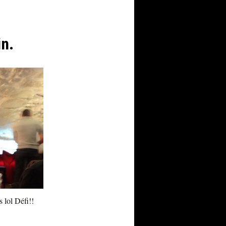
in.
 lol Défi!!