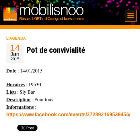
L'AGENDA
14
Pot de convivialité
Jan
2015
Date
: 14/01/2015
Horaires
: 19h30
Lieu
: Sly Bar
Description
: Pour tous
Informations
:
https://www.facebook.com/events/372892169539456/