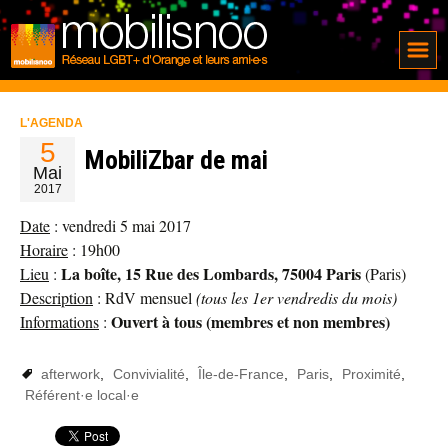
L'AGENDA
5
MobiliZbar de mai
Mai
2017
Date
: vendredi 5 mai 2017
Horaire
: 19h00
La boîte, 15 Rue des Lombards, 75004 Paris
Lieu
:
(Paris)
Description
: RdV mensuel
(tous les 1er vendredis du mois)
Ouvert à tous (membres et non membres)
Informations
:
afterwork
,
Convivialité
,
Île-de-France
,
Paris
,
Proximité
,
Référent·e local·e