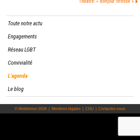
Théâtre: « Bonjour Ivresse »
Toute notre actu
Engagements
Réseau LGBT
Convivialité
L’agenda
Le blog
© Mobilisnoo 2026
|
Mentions légales
|
CGU
|
Contactez-nous