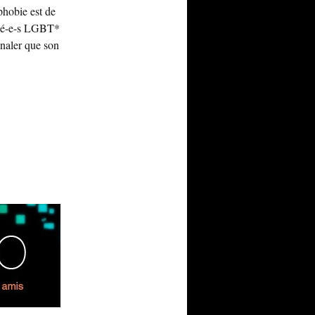
phobie est de
arié-e-s LGBT*
naler que son