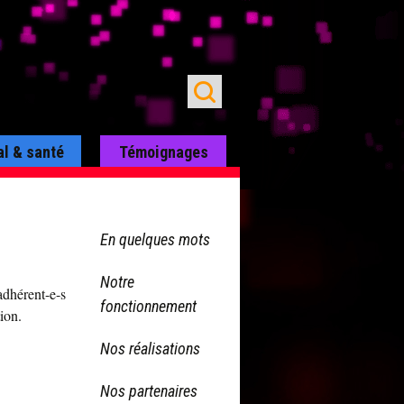
al & santé
Témoignages
En quelques mots
Notre
adhérent-e-s
fonctionnement
ion.
Nos réalisations
Nos partenaires